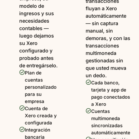
transacciones
modelo de
fluyan a Xero
ingresos y sus
automáticamente
necesidades
— sin captura
contables —
manual, sin
luego dejamos
demoras, y con las
su Xero
transacciones
configurado y
multimoneda
probado antes
gestionadas sin
de entregárselo.
que usted mueva
Plan de
un dedo.
cuentas
Cada banco,
personalizado
tarjeta y app de
para su
pago conectados
empresa
a Xero
Cuenta de
Cuentas
Xero creada y
multimoneda
configurada
sincronizadas
Integración
automáticamente
bancaria