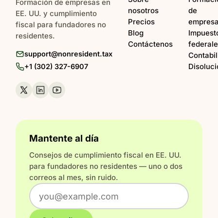
Formación de empresas en
nosotros
de
EE. UU. y cumplimiento
Precios
empres
fiscal para fundadores no
Blog
Impuest
residentes.
Contáctenos
federal
support@nonresident.tax
Contabil
Disoluci
+1 (302) 327-6907
Mantente al día
Consejos de cumplimiento fiscal en EE. UU.
para fundadores no residentes — uno o dos
correos al mes, sin ruido.
Email address