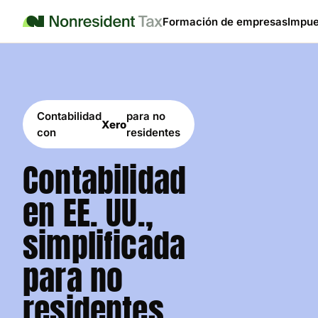
Formación de empresas
Impue
Contabilidad
para no
Xero
con
residentes
Contabilidad
en EE. UU.,
simplificada
para no
residentes.