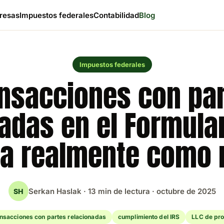
resas
Impuestos federales
Contabilidad
Blog
Impuestos federales
nsacciones con pa
adas en el Formula
a realmente como 
Serkan Haslak · 13 min de lectura · octubre de 2025
SH
ansacciones con partes relacionadas
cumplimiento del IRS
LLC de pro