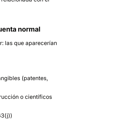
cuenta normal
r: las que aparecerían
angibles (patentes,
rucción o científicos
3(j))