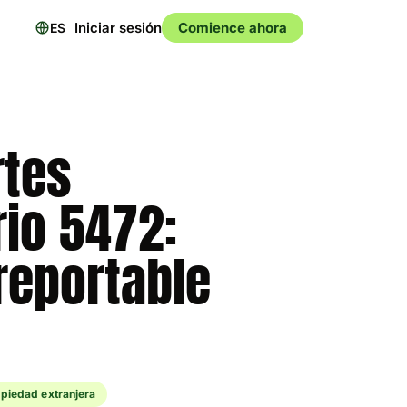
Iniciar sesión
Comience ahora
ES
rtes
rio 5472:
reportable
piedad extranjera