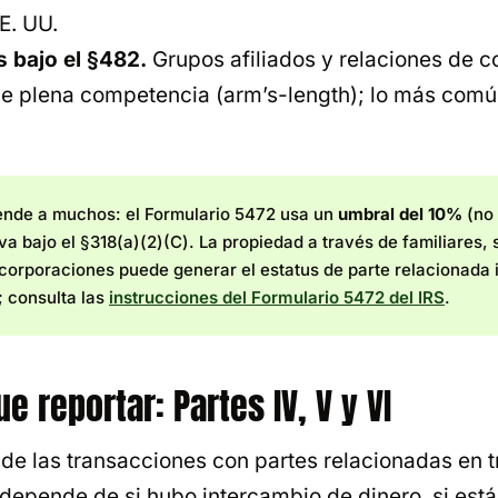
E. UU.
s bajo el §482.
Grupos afiliados y relaciones de c
e plena competencia (arm’s-length); lo más comú
ende a muchos: el Formulario 5472 usa un
umbral del 10%
(no 
va bajo el §318(a)(2)(C). La propiedad a través de familiares,
 corporaciones puede generar el estatus de parte relacionada 
; consulta las
instrucciones del Formulario 5472 del IRS
.
e reportar: Partes IV, V y VI
ide las transacciones con partes relacionadas en t
depende de si hubo intercambio de dinero, si está