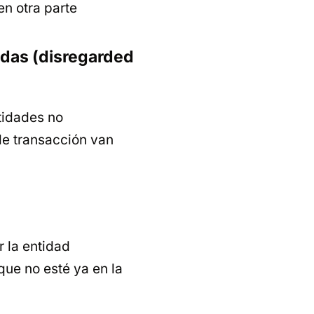
en otra parte
adas (disregarded
tidades no
de transacción van
r la entidad
 que no esté ya en la