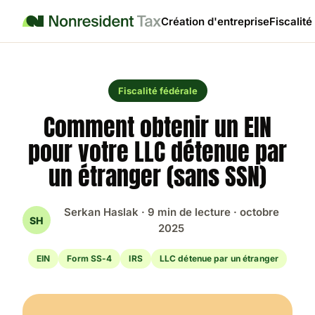
Création d'entreprise
Fiscalité
Fiscalité fédérale
Comment obtenir un EIN
pour votre LLC détenue par
un étranger (sans SSN)
Serkan Haslak · 9 min de lecture · octobre
SH
2025
EIN
Form SS-4
IRS
LLC détenue par un étranger