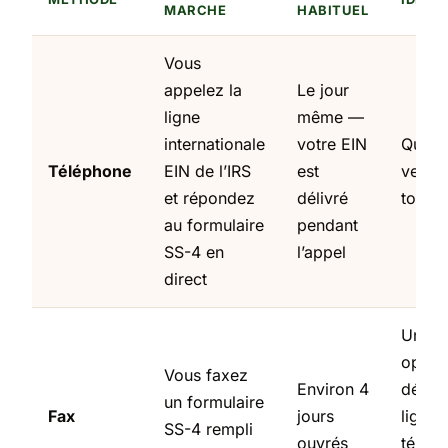
MARCHE
HABITUEL
Vous
appelez la
Le jour
ligne
même —
internationale
votre EIN
Quico
Téléphone
EIN de l’IRS
est
veut 
et répondez
délivré
tout d
au formulaire
pendant
SS-4 en
l’appel
direct
Une b
option
Vous faxez
Environ 4
défaut
un formulaire
Fax
jours
ligne
SS-4 rempli
ouvrés
télép