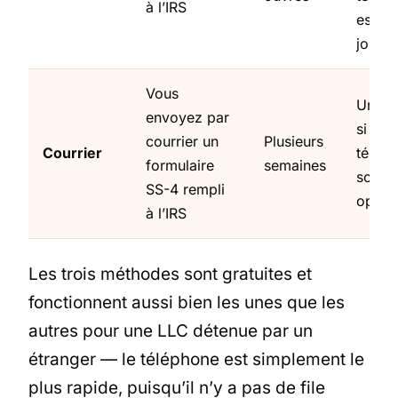
à l’IRS
est dif
joindr
Vous
Uniqu
envoyez par
si le f
courrier un
Plusieurs
Courrier
télép
formulaire
semaines
sont 
SS-4 rempli
optio
à l’IRS
Les trois méthodes sont gratuites et
fonctionnent aussi bien les unes que les
autres pour une LLC détenue par un
étranger — le téléphone est simplement le
plus rapide, puisqu’il n’y a pas de file