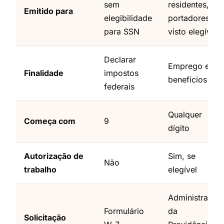
sem
residentes,
Emitido para
elegibilidade
portadores de
para SSN
visto elegíveis
Declarar
Emprego e
Finalidade
impostos
benefícios
federais
Qualquer
Começa com
9
dígito
Autorização de
Sim, se
Não
trabalho
elegível
Administração
Formulário
da
Solicitação