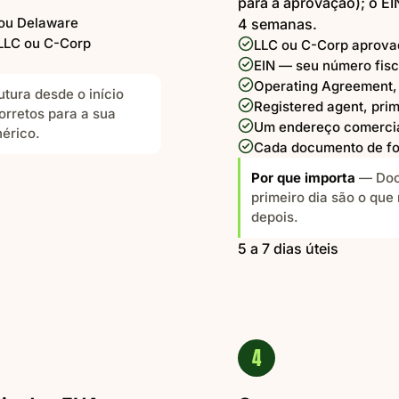
para a aprovação); o EI
ou Delaware
4 semanas.
 LLC ou C-Corp
LLC ou C-Corp aprova
EIN — seu número fisc
Operating Agreement, 
tura desde o início
Registered agent, prim
corretos para a sua
Um endereço comercial
érico.
Cada documento de fo
Por que importa
— Doc
primeiro dia são o qu
depois.
5 a 7 dias úteis
4