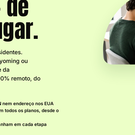
 de
ugar.
identes.
Wyoming ou
e da
00% remoto, do
N nem endereço nos EUA
 todos os planos, desde o
panham em cada etapa