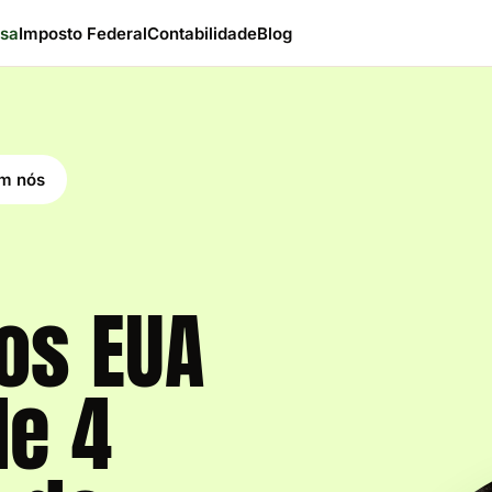
esa
Imposto Federal
Contabilidade
Blog
em nós
os EUA
de 4