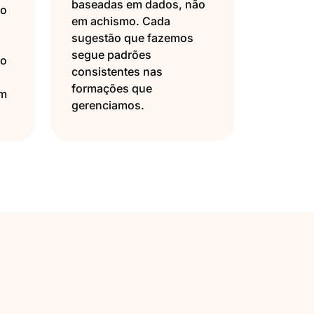
baseadas em dados, não
ão
em achismo. Cada
sugestão que fazemos
segue padrões
do
consistentes nas
a
formações que
em
gerenciamos.