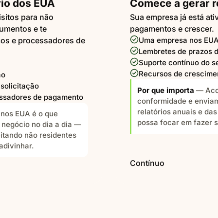
rio dos EUA
Comece a gerar r
sitos para não
Sua empresa já está ati
umentos e te
pagamentos e crescer.
cos e processadores de
Uma empresa nos EUA 
Lembretes de prazos 
Suporte contínuo do s
Recursos de crescime
ão
solicitação
Por que importa
— Aco
essadores de pagamento
conformidade e enviam
relatórios anuais e da
nos EUA é o que
possa focar em fazer 
 negócio no dia a dia —
tando não residentes
adivinhar.
Contínuo