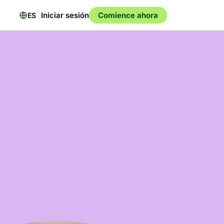
Iniciar sesión
Comience ahora
ES