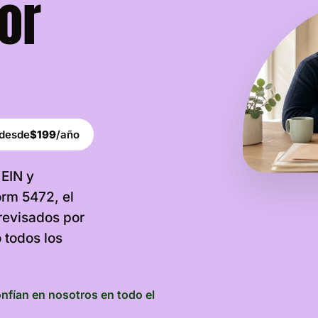
or
 desde
$199
/año
 EIN y
rm 5472, el
 revisados por
 todos los
nfían en nosotros en todo el