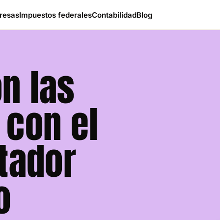
resas
Impuestos federales
Contabilidad
Blog
n las
 con el
ntador
o