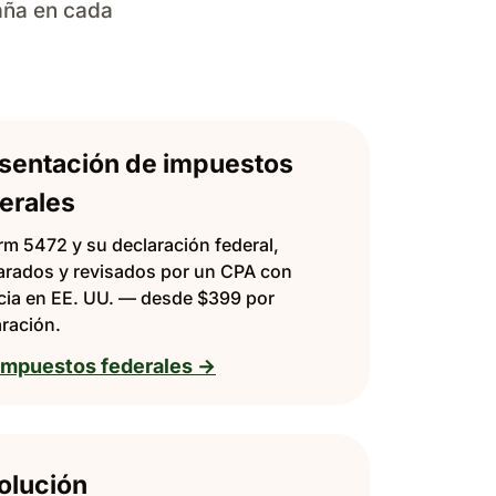
aña en cada
sentación de impuestos
erales
rm 5472 y su declaración federal,
arados y revisados por un CPA con
ncia en EE. UU. — desde $399 por
aración.
impuestos federales →
olución