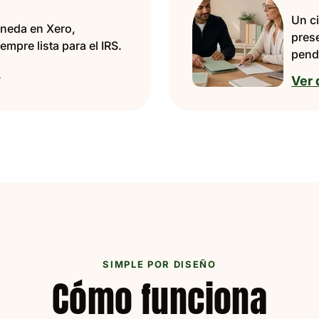
Un ci
oneda en Xero,
pres
empre lista para el IRS.
pend
→
Ver 
SIMPLE POR DISEÑO
Cómo funciona