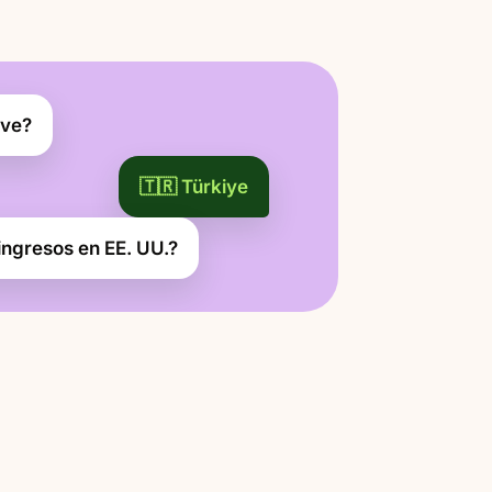
ive?
🇹🇷 Türkiye
 ingresos en EE. UU.?