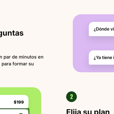
¿Dónde v
guntas
Un par de minutos en
¿Ya tiene
 para formar su
2
$199
Elija su plan