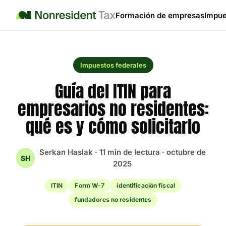
Formación de empresas
Impue
Impuestos federales
Guía del ITIN para
empresarios no residentes:
qué es y cómo solicitarlo
Serkan Haslak · 11 min de lectura · octubre de
SH
2025
ITIN
Form W-7
identificación fiscal
fundadores no residentes