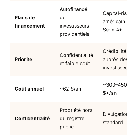
Autofinancé
Capital-risque
Plans de
ou
américain ou
financement
investisseurs
Série A+
providentiels
Crédibilité
Confidentialité
Priorité
auprès des
et faible coût
investisseurs
~300–450
Coût annuel
~62 $/an
$+/an
Propriété hors
Divulgation
Confidentialité
du registre
standard
public