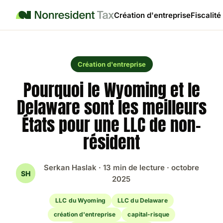
Création d'entreprise
Fiscalité
Création d'entreprise
Pourquoi le Wyoming et le
Delaware sont les meilleurs
États pour une LLC de non-
résident
Serkan Haslak · 13 min de lecture · octobre
SH
2025
LLC du Wyoming
LLC du Delaware
création d'entreprise
capital-risque