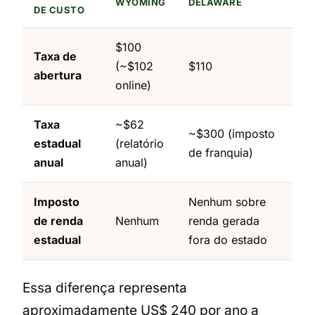
WYOMING
DELAWARE
DE CUSTO
$100
Taxa de
(~$102
$110
abertura
online)
Taxa
~$62
~$300 (imposto
estadual
(relatório
de franquia)
anual
anual)
Imposto
Nenhum sobre
de renda
Nenhum
renda gerada
estadual
fora do estado
Essa diferença representa
aproximadamente US$ 240 por ano a